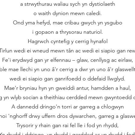
a strwythurau waliau sych yn dystiolaeth
o waith dynion mewn caledi.
Ond yma hefyd, mae cribau gwych yn ysgubo
i gopaon a thrysorau naturiol.
Hagrwch cyntefig y cerrig hynafol
Tirlun wedi ei wneud mewn tân ac wedi ei siapio gan re
Fe'i erydwyd gan yr elfennau – glaw, cenllysg ac eirlaw,
ble mae llechi yn uno â'r cerrig a dwr yn uno â'r glaswell
wedi ei siapio gan ganrifoedd o ddefaid llwglyd.
Mae'r bryniau hyn yn gweiddi antur, hamdden a haul,
 yn wlyb socian a theithiau cerdded mewn gwyntoedd c
A dannedd dringo'n torri ar garreg a chlogwyn
rhoi 'nghorff drwy uffern dros dywarchen, garreg a glaswel
Trysorir y rhain gan rai fel lle i fod yn rhydd,
Yn rhydd i ddringo, yn rhydd i gerdded ac yn rhydd i fod