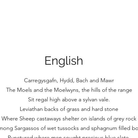
English
Carregysgafn, Hydd, Bach and Mawr
The Moels and the Moelwyns, the hills of the range
Sit regal high above a sylvan vale.
Leviathan backs of grass and hard stone
Where Sheep castaways shelter on islands of grey rock
ong Sargassos of wet tussocks and sphagnum filled b
Punctured where men sought precious blue slate,