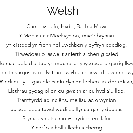
Welsh
Carregysgafn, Hydd, Bach a Mawr
Y Moelau a'r Moelwynion, mae'r bryniau
yn eistedd yn frenhinol uwchben y dyffryn coediog.
Tirweddau o laswellt anferth a cherrig caled
le mae defaid alltud yn mochel ar ynysoedd o gerrig llw
mhlith sargosos o glystrau gwlyb a chorsydd llawn migw
Wedi eu tyllu gan ble canfu dynion lechen las ddrudfawr
Llethrau gydag olion eu gwaith ar eu hyd a'u lled.
Tramffyrdd ac inclêns, rheiliau ac olwynion
ac adeiladau tawel wedi eu llyncu gan y ddaear.
Bryniau yn atseinio ysbrydion eu llafur
Y cerfio a hollti llechi a cherrig