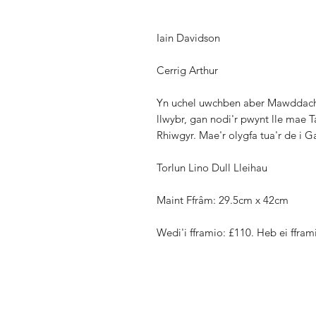
Iain Davidson
Cerrig Arthur
Yn uchel uwchben aber Mawddach, m
llwybr, gan nodi'r pwynt lle mae T
Rhiwgyr. Mae'r olygfa tua'r de i Ga
Torlun Lino Dull Lleihau
Maint Ffrâm
: 29.5cm x 42cm
Wedi'i fframio: £110. Heb ei ffram