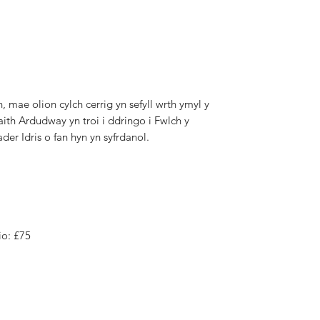
ae olion cylch cerrig yn sefyll wrth ymyl y
aith Ardudway yn troi i ddringo i Fwlch y
der Idris o fan hyn yn syfrdanol.
io: £75