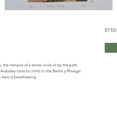
£110.
he remains of a stone circle sit by the path,
 Ardudwy turns to climb to the Bwlch y Rhiwgyr.
 here is breathtaking.