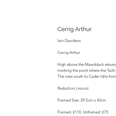
Cerrig Arthur
Iain Davidson
Cerrig Arthur
High above the Mawddach estuary, t
marking the point where the Taith
The view south to Cader Idris from
Reduction Linocut
Framed Size: 29.5cm x 42cm
Framed: £110. Unframed: £75