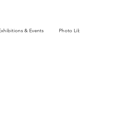
Exhibitions & Events
Photo Library
Shop