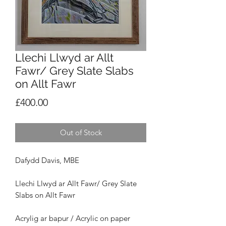
Llechi Llwyd ar Allt
Fawr/ Grey Slate Slabs
on Allt Fawr
Price
£400.00
Out of Stock
Dafydd Davis, MBE
Llechi Llwyd ar Allt Fawr/
Grey Slate
Slabs on Allt Fawr
Acrylig ar bapur / Acrylic on paper